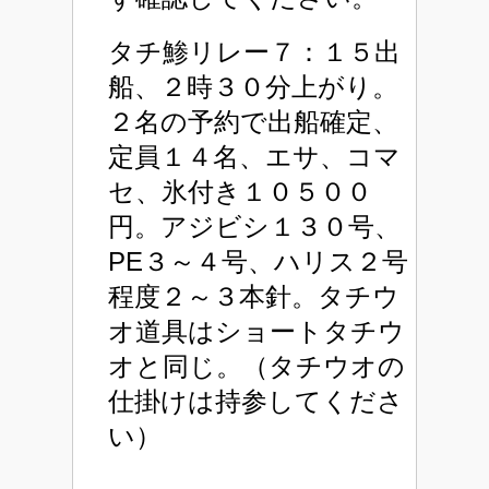
タチ鯵リレー７：１５出
船、２時３０分上がり。
２名の予約で出船確定、
定員１４名、エサ、コマ
セ、氷付き１０５００
円。アジビシ１３０号、
PE３～４号、ハリス２号
程度２～３本針。タチウ
オ道具はショートタチウ
オと同じ。（タチウオの
仕掛けは持参してくださ
い）