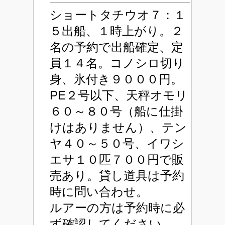
ショートタチウオ７：１
５出船、１時上がり。２
名の予約で出船確定、定
員１４名。コノシロ切り
身、氷付き９０００円。
PE２号以下、天秤オモリ
６０～８０号（船に仕掛
けはありません）、テン
ヤ４０～５０号、イワシ
エサ１０匹７００円で販
売あり。貸し道具は予約
時に問い合わせ。
ルアーの方は予約時に必
ず確認してください。