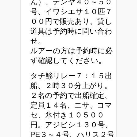
ん）、テンヤ４０～５０
号、イワシエサ１０匹７
００円で販売あり。貸し
道具は予約時に問い合わ
せ。
ルアーの方は予約時に必
ず確認してください。
タチ鯵リレー７：１５出
船、２時３０分上がり。
２名の予約で出船確定、
定員１４名、エサ、コマ
セ、氷付き１０５００
円。アジビシ１３０号、
PE３～４号、ハリス２号