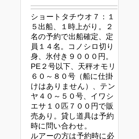
ショートタチウオ７：１
５出船、１時上がり。２
名の予約で出船確定、定
員１４名。コノシロ切り
身、氷付き９０００円。
PE２号以下、天秤オモリ
６０～８０号（船に仕掛
けはありません）、テン
ヤ４０～５０号、イワシ
エサ１０匹７００円で販
売あり。貸し道具は予約
時に問い合わせ。
ルアーの方は予約時に必