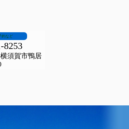
予約など
1-8253
川県横須賀市鴨居
0