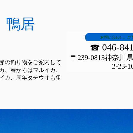
 鴨居
お問い合わせ、ご
046-84
☎
〒239-0813神奈
節の釣り物をご案内して
2-23-1
カ、春からはマルイカ、
イカ、周年タチウオも狙