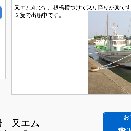
又エム丸です。桟橋横づけで乗り降りが楽です
２隻で出船中です。
お
船 又エム
☎04