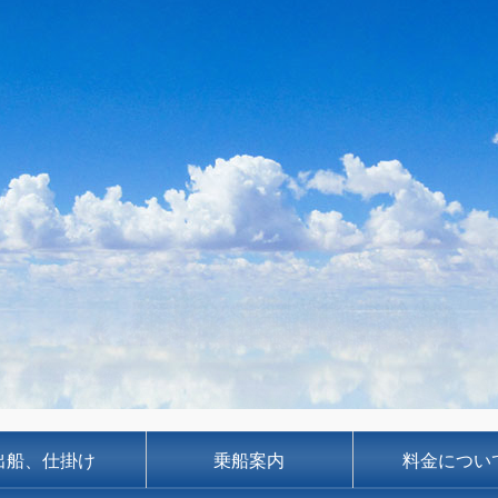
出船、仕掛け
乗船案内
料金につい